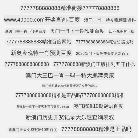
7777788888888精准街接777778888888
www.49900.com开奖查询-百度
澳门一肖一特今晚预测资料
奥门一肖下一期预测百度
新澳门特一肖下预测百度
四不像图片正版
7777788888888精准百度网站
7777888888888精准防骗技巧
新奥今晚特一肖预测百度
2026新门正版免费资本更新百度
7777888888888888
7777788888新澳门正版排列五开什么
澳门大三巴一肖一码一特大鹏湾美康
澳门管家婆100精准香港谜语今天的谜12
7777888888888精准是正品吗777788888888精准
澳门精准10期谜语百度
新奥特一肖下一期预测百度软件24618
新澳门历史开奖记录大乐透查询表双
777788888888精准是正品吗
新澳门天天免费谜语10期百度