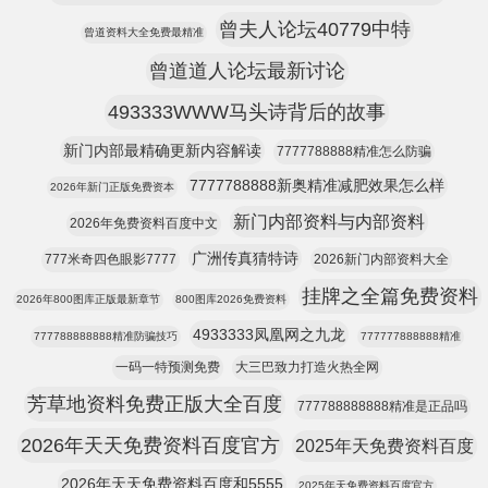
曾夫人论坛40779中特
曾道资料大全免费最精准
曾道道人论坛最新讨论
493333WWW马头诗背后的故事
新门内部最精确更新内容解读
7777788888精准怎么防骗
7777788888新奥精准减肥效果怎么样
2026年新门正版免费资本
新门内部资料与内部资料
2026年免费资料百度中文
广洲传真猜特诗
777米奇四色眼影7777
2026新门内部资料大全
挂牌之全篇免费资料
2026年800图库正版最新章节
800图库2026免费资料
4933333凤凰网之九龙
777788888888精准防骗技巧
777777888888精准
一码一特预测免费
大三巴致力打造火热全网
芳草地资料免费正版大全百度
777788888888精准是正品吗
2026年天天免费资料百度官方
2025年天免费资料百度
2026年天天免费资料百度和5555
2025年天免费资料百度官方