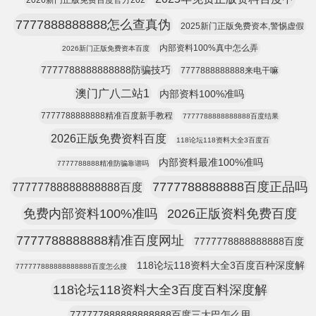
2026新门正版免费百度官方202
7777888888888怎么查真伪
2025新门正版免费资本,警惕虚假
内部资料100%真中怎么弄
2026新门正版免费资本百度
7777788888888888防骗技巧
7777888888888来电干嘛
澳门广八二站1
内部资料100%准吗
7777788888888精准百度新手教程
7777788888888888百度结果
2026正版免费资料百度
118论坛118资料大全3百度百
内部资料最准100%准吗
7777788888精准防骗靠谱吗
7777788888888百度正品吗
77777788888888888百度
免费内部资料100%准吗
2026正版资料免费百度
7777788888888精准百度网址
7777778888888888百度
118论坛118资料大全3百度百种深度解
777777888888888888百度怎么搜
118论坛118资料大全3百度百料深度解
777777888888888888百度三大巴怎么用