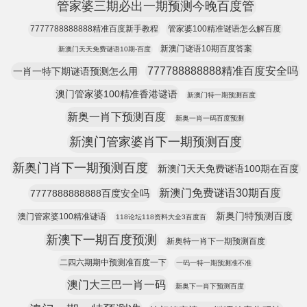
管家婆三期必出一期预测今晚百度管
7777788888888精准百度新手教程
管家婆100精准谜语怎么解百度
新澳门谜语10期百度答案
新澳门天天免费谜语10期-百度
777788888888精准百度安全吗
一肖一特下期谜语预测怎么用
澳门管家婆100精准香港谜语
新澳门特一期预测百度
新奥一肖下预测百度
新奥一肖一码百度预测
新澳门管家婆肖下一期预测百度
新奥门肖下一期预测百度
新澳门天天免费谜语100期在百度
新澳门免费谜语30期百度
7777888888888百度安全吗
新奥门特预测百度
澳门管家婆100精准谜语
118论坛118资料大全3百度百
新澳下一期百度预测
新奥特一肖下一期预测百度
二四六期期中预测准百度一下
一码一特一期预测准不准
澳门大三巴一肖一码
新奥下一肖下预测百度