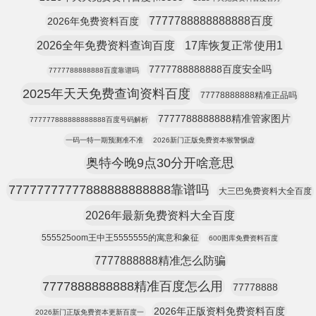
7777788888888888百度
2026年免费资料百度
2026全年免费资料查询百度
17库恢复正常使用1
7777788888888百度安全吗
7777788888888百度靠谱吗
2025年天天免费查询资料百度
77778888888精准正品吗
7777788888888精准管家图片
777777888888888888百度号码解析
一码一特一期预测准不准
2026新门正版免费资本猴警惕虚
奥特今晚9点30分开啥意思
77777777777888888888888靠谱吗
大三巴免费资料大全百度
2026年最新免费资料大全百度
555525oom王中王5555555的寓意和象征
600图库免费资料百度
7777888888精准怎么防骗
7777888888888精准百度怎么用
77778888
2026年正版资料免费资料百度
2026新门正版免费资本更新百度一