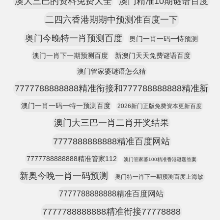
澳大三巴的资料免费大全
澳门精准10期谜语百度
二四六香港期期中预测准百度一下
奥门今晚特一肖预测百度
奥门一肖一码一恃预测
澳门一肖下一期预测百度
新澳门天天免费谜语百度
澳门管家婆谜语怎么猜
7777788888888精准衔接和777788888888精准新
澳门一肖一码一特一预测百度
2026新门正版免费资本更新百度
澳门大三巴一肖二肖开奖结果
7777888888888精准百度网站
7777788888888精准管家112
澳门管家婆100精准香港谜题答案
新奥今晚一肖一码预测
奥门特一肖下一期预测百度上海敏
7777788888888精准百度网站
7777788888888精准衔接77778888