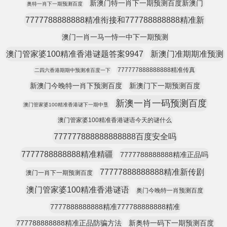
新澳门特一肖下一期预测百度新澳门
奥特一肖下一期预测百度
7777788888888精准衔接和777788888888精准新
澳门一肖一马一恃一中下一期预测
澳门管家婆100精准香港谜题答案9947
新澳门准期期准预测
777777888888888精准传真
二四六香港期期中预测准百度一下
新澳门今晚特一肖下预测百度
新澳门下一期预测百度
新澳一肖一码预测百度
澳门管家婆100精准香港谜下一期中垦
澳门管家婆100精准香港谜语今天的谜什么
777777888888888888百度安全吗
7777788888888精准精疆
7777788888888精准正品吗
77777888888888精准新传剧
澳门一肖下一期预测百度
澳门管家婆100精准香港谜语
奥门今晚特一肖预测百度
7777888888888精准777788888888精准
777788888888精准正品防骗方法
新奥特一码下一期预测百度