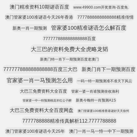
澳门精准资料10期谜语百度
www.49900.com开奖查询-百度免.
澳门管家婆100准谜语今天26年香港
7777888888888888精准传情
管家婆100精准谜语怎么解百度
新奥一肖一期预测
777777888888888888百度
大三巴的资料免费大全虎略龙韬
新奥门特一肖下一期预测百度老澳门
777777888888888888百度三大巴
新奥门肖下一期预测百度
官家婆一肖一马预测怎么用
一码一特一期预测准不准天下风云
大巴三免费资料大全百度
管家一婆一肖谁预测坐收渔利
新奥今晚特一肖预测A1S
管家婆一中一特预测桃花羊红公子醉
大巴三免费资料大全百度网盘
澳门管家婆100精准香港谜好天天徐州
7777788888精准传真解析112.7777788888
澳门管家婆100准谜语今天25年
澳门一肖一马一恃一中下一期预测