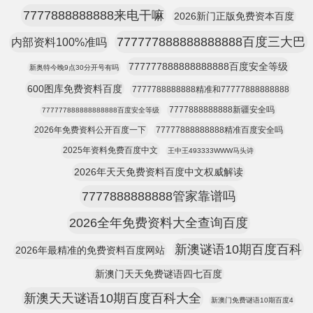
7777888888888来电干嘛
2026新门正版免费资本百度
777777888888888888百度三大巴
内部资料100%准吗
777777888888888888百度安全等级
新奥特今晚9点30分开号有吗
600图库免费资料百度
7777788888888精准和77777888888888
7777888888888新疆安全吗
777777888888888888百度安全等级
2026年免费资料公开百度一下
77777888888888精准百度安全吗
2025年资料免费百度中文
王中王493333WWW马头诗
2026年天天免费资料百度中文权威解读
7777888888888管家靠谱吗
2026全年免费资料大全查询百度
新澳谜语10期百度百科
2026年最精准的免费资料百度网站
新澳门天天免费谜语四七百度
新澳天天谜语10期百度百科大全
新澳门免费谜语10期百度4